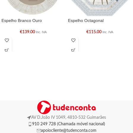
Espelho Branco Ouro
Espelho Octagonal
€
139.00
€
115.00
Inc. IVA
Inc. IVA
AV D.João IV 1049, 4810-532 Guimarães
910 249 728 (Chamada móvel nacional)
apoiocliente@tudenconta.com