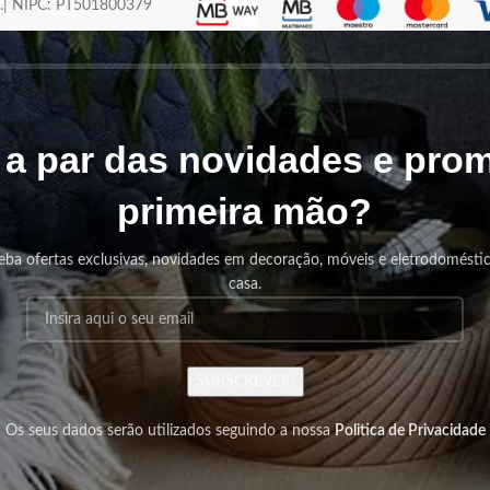
os.| NIPC: PT501800379
r a par das novidades e pr
primeira mão?
eba ofertas exclusivas, novidades em decoração, móveis e eletrodomésti
casa.
SUBSCREVER!
Os seus dados serão utilizados seguindo a nossa
Politica de Privacidade