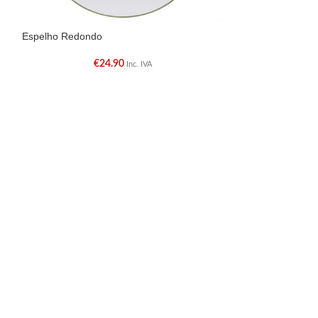
Espelho Redondo
-11%
€
24.90
Inc. IVA
Moldura
€
79.