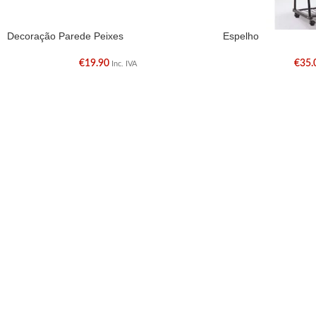
Decoração Parede Peixes
Espelho
€
19.90
€
35.
Inc. IVA