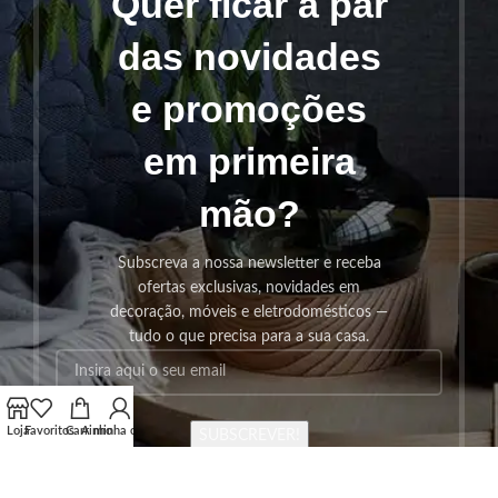
Quer ficar a par
das novidades
e promoções
em primeira
mão?
Subscreva a nossa newsletter e receba
ofertas exclusivas, novidades em
decoração, móveis e eletrodomésticos —
tudo o que precisa para a sua casa.
Loja
Favoritos
Carrinho
A minha conta
SUBSCREVER!
Os seus dados serão utilizados seguindo a nossa
Politica de