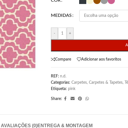
COR
MEDIDAS
-
+
A
Compare
Adicionar aos favoritos
REF:
n.d.
Categorias:
Carpetes
,
Carpetes & Tapetes
,
Tê
Etiqueta:
pink
Share:
AVALIAÇÕES (0)
ENTREGA & MONTAGEM