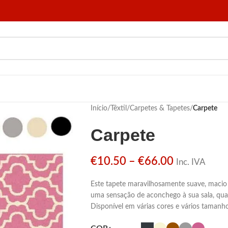
Início
/
Têxtil
/
Carpetes & Tapetes
/
Carpete
Carpete
€
10.50
–
€
66.00
Inc. IVA
Este tapete maravilhosamente suave, macio e
uma sensação de aconchego à sua sala, quan
Disponível em várias cores e vários tamanho