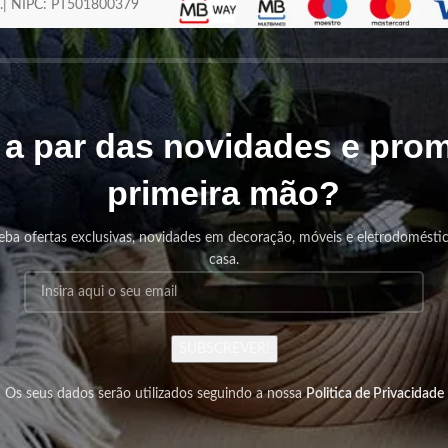
os.| NIPC: PT501800379
r a par das novidades e pr
primeira mão?
eba ofertas exclusivas, novidades em decoração, móveis e eletrodomésti
casa.
SUBSCREVER!
Os seus dados serão utilizados seguindo a nossa
Politica de Privacidade