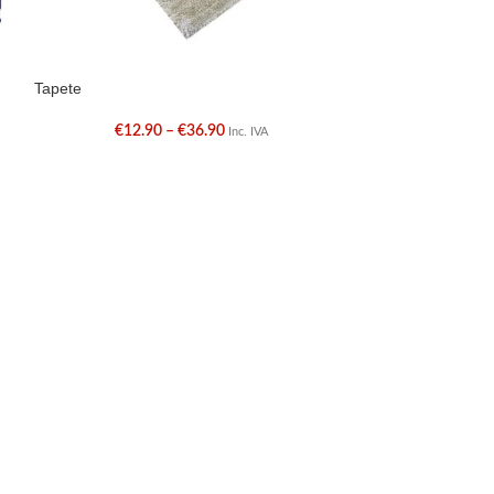
Tapete
Tapete
€
12.90
–
€
36.90
€
4.9
Inc. IVA