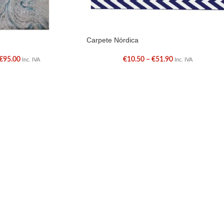
Carpete Nórdica
€
95.00
€
10.50
–
€
51.90
Inc. IVA
Inc. IVA