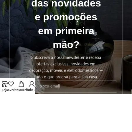
das novidades
e promoções
em primeira
mão?
Subscreva a nossa newsletter e receba
ofertas exclusivas, novidades em
decoração, móveis e eletrodomésticos —
tudo o que precisa para a sua casa.
Loja
Favoritos
Carrinho
A minha conta
SUBSCREVER!
Os seus dados serão utilizados seguindo a nossa
Politica de
Privacidade