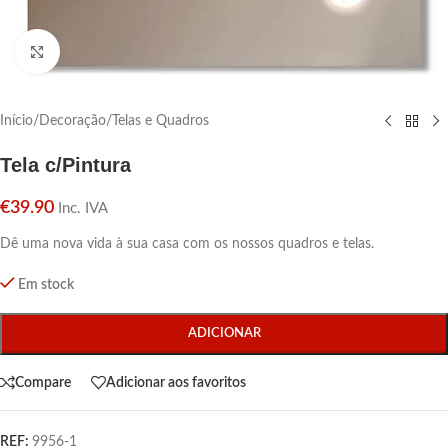
Click para aumentar
Início
/
Decoração
/
Telas e Quadros
Tela c/Pintura
€
39.90
Inc. IVA
Dê uma nova vida à sua casa com os nossos quadros e telas.
Em stock
ADICIONAR
Compare
Adicionar aos favoritos
REF:
9956-1