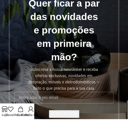
Quer ficar a par
das novidades
e promoções
em primeira
mão?
Subscreva a nossa newsletter e receba
ofertas exclusivas, novidades em
decoração, móveis e eletrodomésticos —
tudo o que precisa para a sua casa.
SUBSCREVER!
Loja
Favoritos
Carrinho
A minha conta
Os seus dados serão utilizados seguindo a nossa
Politica de