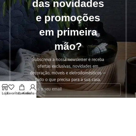
das novidades
e promoções
em primeira
mão?
Subscreva a nossa newsletter e receba
ofertas exclusivas, novidades em
decoração, móveis e eletrodomésticos —
tudo o que precisa para a sua casa.
Loja
Favoritos
Carrinho
A minha conta
SUBSCREVER!
Os seus dados serão utilizados seguindo a nossa
Politica de
Privacidade