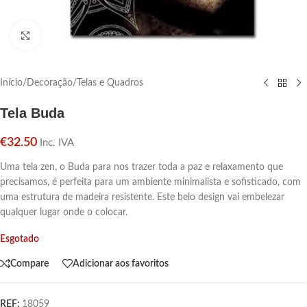
Click para aumentar
Início
/
Decoração
/
Telas e Quadros
Tela Buda
€
32.50
Inc. IVA
Uma tela zen, o Buda para nos trazer toda a paz e relaxamento que
precisamos, é perfeita para um ambiente minimalista e sofisticado, com
uma estrutura de madeira resistente. Este belo design vai embelezar
qualquer lugar onde o colocar.
Esgotado
Compare
Adicionar aos favoritos
REF:
18059