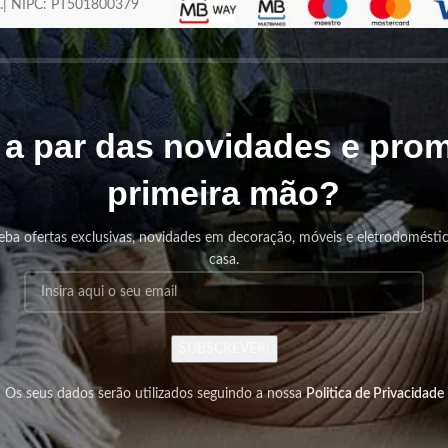
os.| NIPC: PT501800379
r a par das novidades e pr
primeira mão?
eba ofertas exclusivas, novidades em decoração, móveis e eletrodomésti
casa.
SUBSCREVER!
Os seus dados serão utilizados seguindo a nossa
Politica de Privacidade