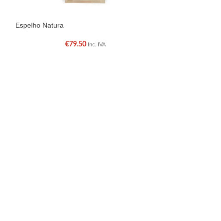
Espelho Natura
Espelho Parede
€
79.50
€
Inc. IVA