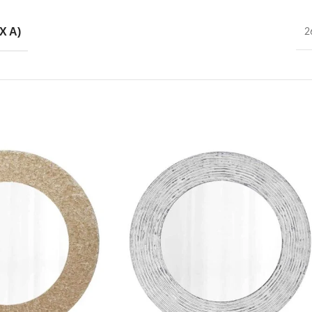
X A)
2