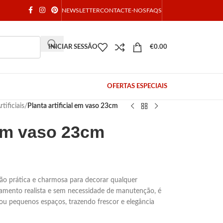
NEWSLETTER
CONTACTE-NOS
FAQS
INICIAR SESSÃO
€
0.00
OFERTAS ESPECIAIS
tificiais
/
Planta artificial em vaso 23cm
l em vaso 23cm
ção prática e charmosa para decorar qualquer
mento realista e sem necessidade de manutenção, é
 ou pequenos espaços, trazendo frescor e elegância