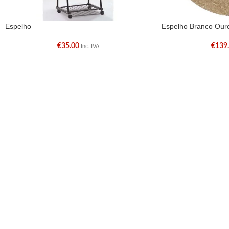
Espelho
Espelho Branco Our
€
35.00
€
139
Inc. IVA