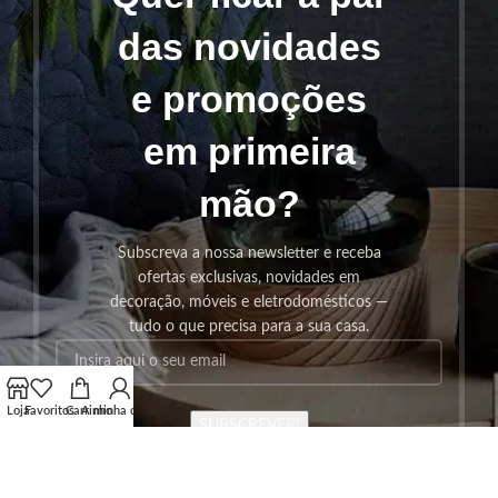
das novidades
e promoções
em primeira
mão?
Subscreva a nossa newsletter e receba
ofertas exclusivas, novidades em
decoração, móveis e eletrodomésticos —
tudo o que precisa para a sua casa.
Loja
Favoritos
Carrinho
A minha conta
SUBSCREVER!
Os seus dados serão utilizados seguindo a nossa
Politica de