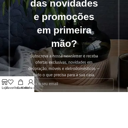
das novidades
e promoções
em primeira
mão?
Subscreva a nossa newsletter e receba
ofertas exclusivas, novidades em
decoração, móveis e eletrodomésticos —
tudo o que precisa para a sua casa.
Loja
Favoritos
Carrinho
A minha conta
SUBSCREVER!
Os seus dados serão utilizados seguindo a nossa
Politica de
Privacidade