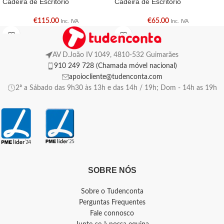
Cadeira de Escritório
Cadeira de Escritório
€
115.00
€
65.00
Inc. IVA
Inc. IVA
AV D.João IV 1049, 4810-532 Guimarães
910 249 728 (Chamada móvel nacional)
apoiocliente@tudenconta.com
2ª a Sábado das 9h30 às 13h e das 14h / 19h; Dom - 14h as 19h
SOBRE NÓS
Sobre o Tudenconta
Perguntas Frequentes
Fale connosco