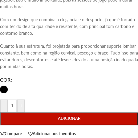
jogador, isso é muito importante, pois as sessões de jogo podem durar
muitas horas.
Com um design que combina a elegância e o desporto, já que é forrado
com tecido de alta qualidade e resistente, com principal tom carbono e
contorno branco.
Quanto à sua estrutura, foi projetada para proporcionar suporte lombar
constante, bem como na região cervical, pescoço e braço. Tudo isso para
evitar dores, desconfortos e até lesões devido a uma posição inadequada
por muitas horas.
COR
-
+
ADICIONAR
Compare
Adicionar aos favoritos