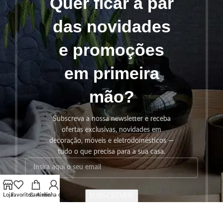
Quer ficar a par
das novidades
e promoções
em primeira
mão?
Subscreva a nossa newsletter e receba
ofertas exclusivas, novidades em
decoração, móveis e eletrodomésticos —
tudo o que precisa para a sua casa.
Loja
Favoritos
Carrinho
A minha conta
SUBSCREVER!
Os seus dados serão utilizados seguindo a nossa
Politica de