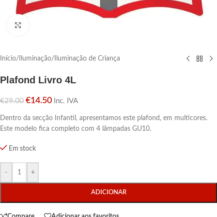
Click para aumentar
Início
/
Iluminação
/
Iluminação de Criança
Plafond Livro 4L
€
14.50
€
29.00
Inc. IVA
Dentro da secção Infantil, apresentamos este plafond, em multicores.
Este modelo fica completo com 4 lâmpadas GU10.
Em stock
-
+
ADICIONAR
Compare
Adicionar aos favoritos