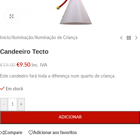
Click para aumentar
Início
/
Iluminação
/
Iluminação de Criança
Candeeiro Tecto
€
9.50
€
19.00
Inc. IVA
Este candeeiro fará toda a diferença num quarto de criança.
Em stock
-
+
ADICIONAR
Compare
Adicionar aos favoritos