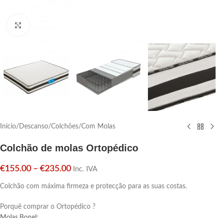
Click para aumentar
Início
/
Descanso
/
Colchões
/
Com Molas
Colchão de molas Ortopédico
€
155.00
–
€
235.00
Inc. IVA
Colchão com máxima firmeza e protecção para as suas costas.
Porquê comprar o Ortopédico ?
Molas Bonel: