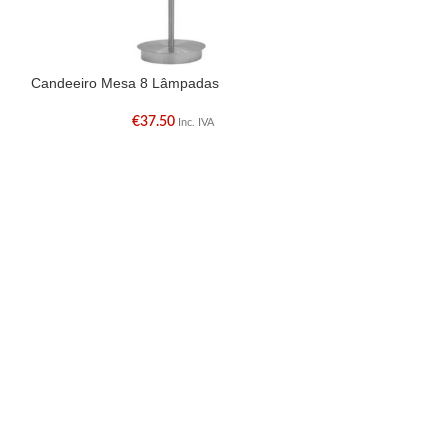
Candeeiro Mesa 8 Lâmpadas
Candeeiro Régu
€
37.50
€
Inc. IVA