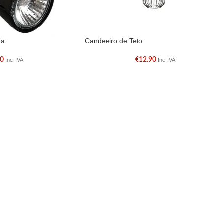
da
Candeeiro de Teto
90
€
12.90
Inc. IVA
Inc. IVA