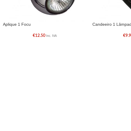
Aplique 1 Focu
Candeeiro 1 Lâmpa
€
12.50
€
9.
Inc. IVA