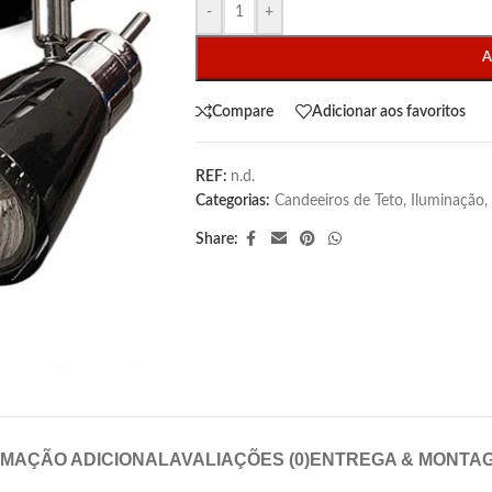
-
+
A
Compare
Adicionar aos favoritos
REF:
n.d.
Categorias:
Candeeiros de Teto
,
Iluminação
,
Share:
RMAÇÃO ADICIONAL
AVALIAÇÕES (0)
ENTREGA & MONTA