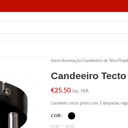
Início
/
Iluminação
/
Candeeiros de Teto
/
Proje
Candeeiro Tect
€
25.50
Inc. IVA
Candeeiro tecto preto com 3 lâmpadas regu
COR