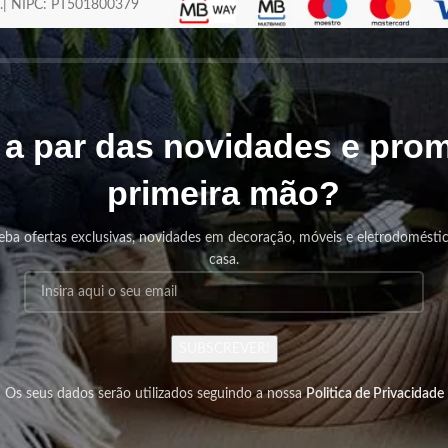
os.| NIPC: PT501800379
r a par das novidades e pr
primeira mão?
eba ofertas exclusivas, novidades em decoração, móveis e eletrodomésti
casa.
SUBSCREVER!
Os seus dados serão utilizados seguindo a nossa
Politica de Privacidade