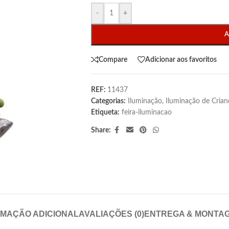
-
+
A
Compare
Adicionar aos favoritos
REF:
11437
Categorias:
Iluminação
,
Iluminação de Crian
Etiqueta:
feira-iluminacao
Share:
RMAÇÃO ADICIONAL
AVALIAÇÕES (0)
ENTREGA & MONTA