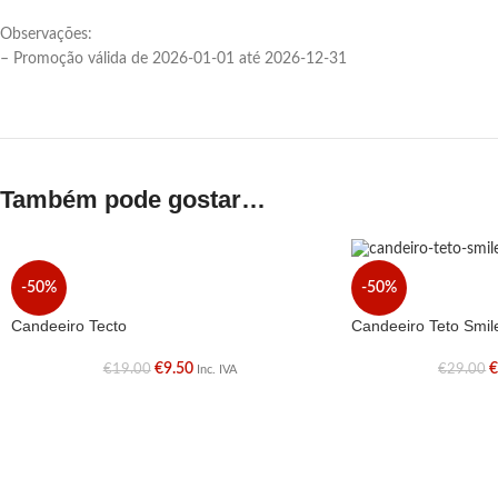
Observações:
– Promoção válida de 2026-01-01 até 2026-12-31
Também pode gostar…
-50%
-50%
Candeeiro Tecto
Candeeiro Teto Smil
€
9.50
€
19.00
€
29.00
Inc. IVA