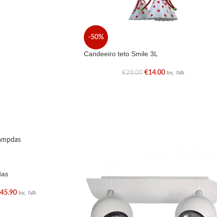
-50%
Candeeiro teto Smile 3L
€
14.00
€
28.00
Inc. IVA
das
€
45.90
Inc. IVA