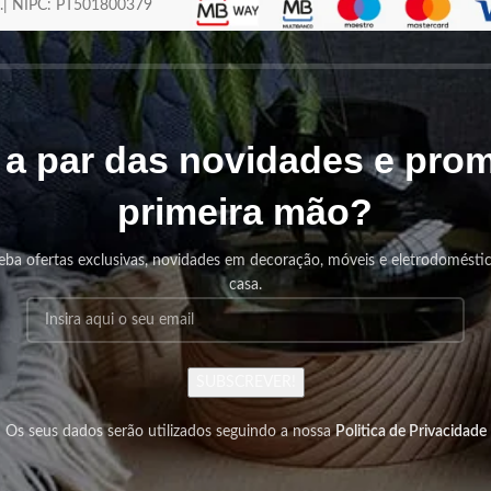
os.| NIPC: PT501800379
r a par das novidades e pr
primeira mão?
eba ofertas exclusivas, novidades em decoração, móveis e eletrodomésti
casa.
SUBSCREVER!
Os seus dados serão utilizados seguindo a nossa
Politica de Privacidade