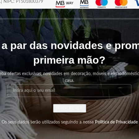
os.| NIPC: PT501800379
r a par das novidades e pr
primeira mão?
eba ofertas exclusivas, novidades em decoração, móveis e eletrodomésti
casa.
SUBSCREVER!
Os seus dados serão utilizados seguindo a nossa
Politica de Privacidade