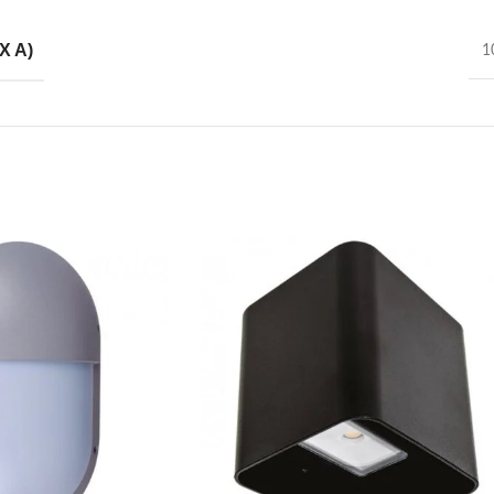
X A)
1