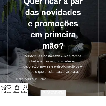
Quer ficar a par
das novidades
e promoções
em primeira
mão?
Subscreva a nossa newsletter e receba
ofertas exclusivas, novidades em
decoração, móveis e eletrodomésticos —
tudo o que precisa para a sua casa.
Loja
Favoritos
Carrinho
A minha conta
SUBSCREVER!
Os seus dados serão utilizados seguindo a nossa
Politica de