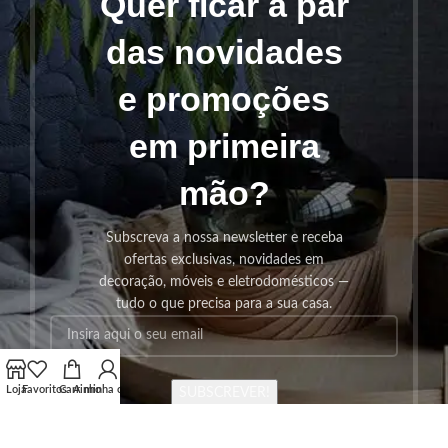
Quer ficar a par
das novidades
e promoções
em primeira
mão?
Subscreva a nossa newsletter e receba
ofertas exclusivas, novidades em
decoração, móveis e eletrodomésticos —
tudo o que precisa para a sua casa.
Loja
Favoritos
Carrinho
A minha conta
SUBSCREVER!
Os seus dados serão utilizados seguindo a nossa
Politica de