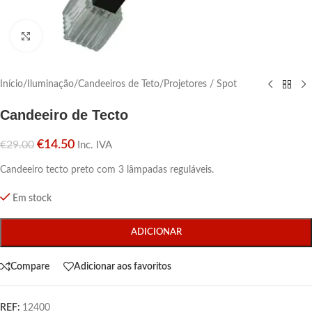
Click para aumentar
Início
/
Iluminação
/
Candeeiros de Teto
/
Projetores / Spot
Candeeiro de Tecto
€
14.50
€
29.00
Inc. IVA
Candeeiro tecto preto com 3 lâmpadas reguláveis.
Em stock
ADICIONAR
Compare
Adicionar aos favoritos
REF:
12400