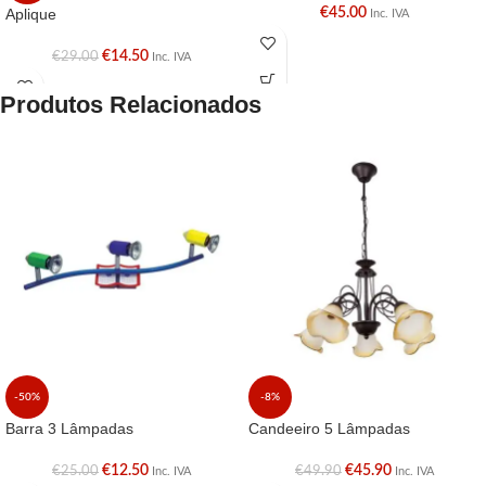
Aplique
€
45.00
Inc. IVA
€
14.50
€
29.00
Inc. IVA
Produtos Relacionados
-50%
-8%
Barra 3 Lâmpadas
Candeeiro 5 Lâmpadas
€
12.50
€
45.90
€
25.00
€
49.90
Inc. IVA
Inc. IVA