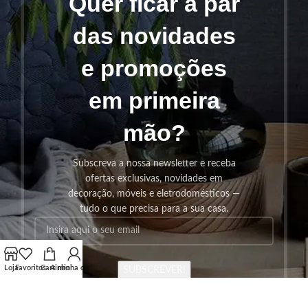
Quer ficar a par
das novidades
e promoções
em primeira
mão?
Subscreva a nossa newsletter e receba
ofertas exclusivas, novidades em
decoração, móveis e eletrodomésticos —
tudo o que precisa para a sua casa.
Loja
Favoritos
Carrinho
A minha conta
SUBSCREVER!
Os seus dados serão utilizados seguindo a nossa
Politica de