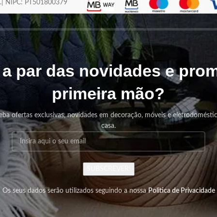
os.| NIPC: PT501800379
r a par das novidades e pr
primeira mão?
eba ofertas exclusivas, novidades em decoração, móveis e eletrodomésti
casa.
SUBSCREVER!
Os seus dados serão utilizados seguindo a nossa
Politica de Privacidade