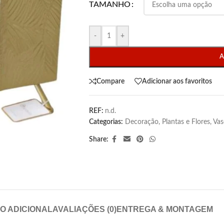
TAMANHO
-
+
A
Compare
Adicionar aos favoritos
REF:
n.d.
Categorias:
Decoração
,
Plantas e Flores
,
Vas
Share:
O ADICIONAL
AVALIAÇÕES (0)
ENTREGA & MONTAGEM