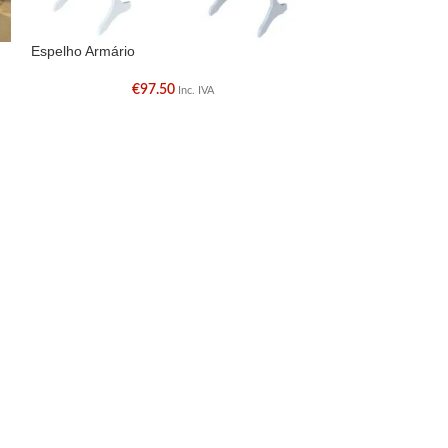
Espelho Armário
Espelho Octagon
€
97.50
€
Inc. IVA