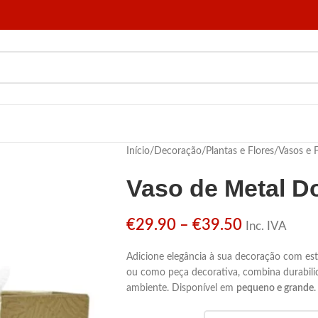
Início
/
Decoração
/
Plantas e Flores
/
Vasos e F
Vaso de Metal D
€
29.90
–
€
39.50
Inc. IVA
Adicione elegância à sua decoração com es
ou como peça decorativa, combina durabilida
ambiente. Disponível em
pequeno e grande
.