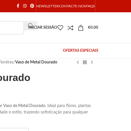
NEWSLETTER
CONTACTE-NOS
FAQS
INICIAR SESSÃO
€
0.00
OFERTAS ESPECIAIS
loreiras
/
Vaso de Metal Dourado
ourado
te
Vaso de Metal Dourado
. Ideal para flores, plantas
de e estilo, trazendo sofisticação para qualquer