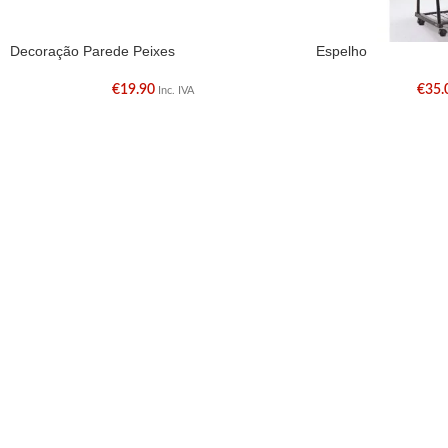
Decoração Parede Peixes
Espelho
€
19.90
€
35.
Inc. IVA