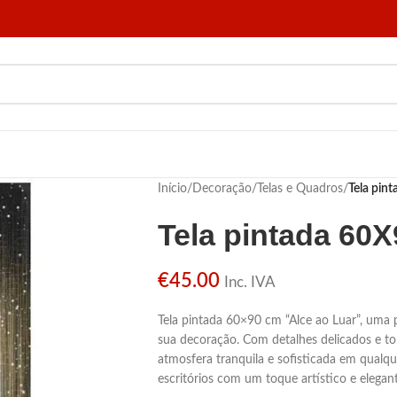
Início
/
Decoração
/
Telas e Quadros
/
Tela pin
Tela pintada 60
€
45.00
Inc. IVA
Tela pintada 60×90 cm “Alce ao Luar”, uma 
sua decoração. Com detalhes delicados e ton
atmosfera tranquila e sofisticada em qualqu
escritórios com um toque artístico e elegan