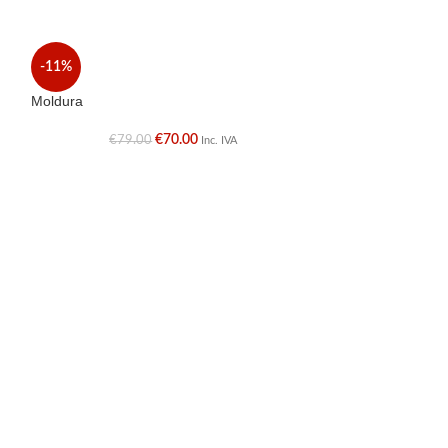
Quadro Madeira
-11%
€
16.9
Moldura
€
70.00
€
79.00
Inc. IVA