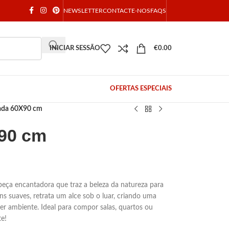
NEWSLETTER
CONTACTE-NOS
FAQS
INICIAR SESSÃO
€
0.00
OFERTAS ESPECIAIS
tada 60X90 cm
X90 cm
peça encantadora que traz a beleza da natureza para
s suaves, retrata um alce sob o luar, criando uma
er ambiente. Ideal para compor salas, quartos ou
te!