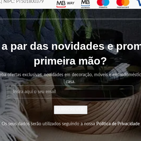
os.| NIPC: PT501800379
r a par das novidades e pr
primeira mão?
eba ofertas exclusivas, novidades em decoração, móveis e eletrodomésti
casa.
SUBSCREVER!
Os seus dados serão utilizados seguindo a nossa
Politica de Privacidade