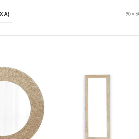
X A)
90 × 6