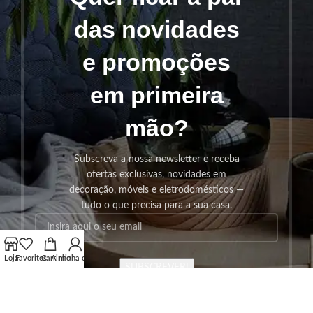
das novidades
e promoções
em primeira
mão?
Subscreva a nossa newsletter e receba
ofertas exclusivas, novidades em
decoração, móveis e eletrodomésticos —
tudo o que precisa para a sua casa.
Loja
Favoritos
Carrinho
A minha conta
SUBSCREVER!
Os seus dados serão utilizados seguindo a nossa
Politica de