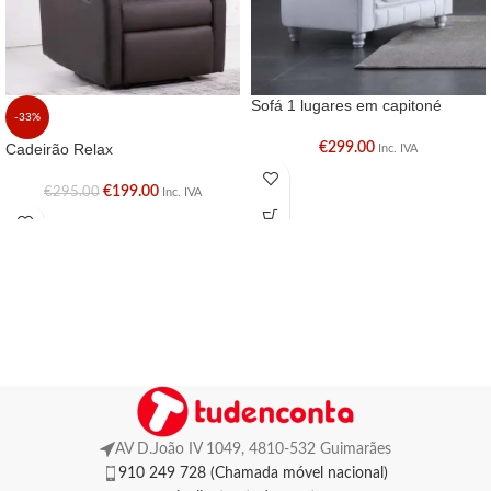
Sofá 1 lugares em capitoné
-33%
Cadeirão Relax
€
299.00
Inc. IVA
€
199.00
€
295.00
Inc. IVA
AV D.João IV 1049, 4810-532 Guimarães
910 249 728 (Chamada móvel nacional)