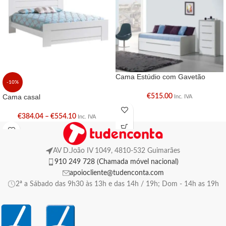
Cama Estúdio com Gavetão
-10%
Cama casal
€
515.00
Inc. IVA
€
384.04
–
€
554.10
Inc. IVA
AV D.João IV 1049, 4810-532 Guimarães
910 249 728 (Chamada móvel nacional)
apoiocliente@tudenconta.com
2ª a Sábado das 9h30 às 13h e das 14h / 19h; Dom - 14h as 19h