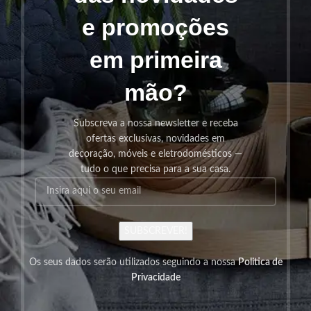
e promoções
em primeira
mão?
Subscreva a nossa newsletter e receba
ofertas exclusivas, novidades em
decoração, móveis e eletrodomésticos —
tudo o que precisa para a sua casa.
SUBSCREVER!
Os seus dados serão utilizados seguindo a nossa
Politica de
Privacidade