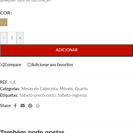
qualquer tipo de decoração.
COR
-
+
ADICIONAR
Compare
Adicionar aos favoritos
REF:
n.d.
Categorias:
Mesas de Cabeceira
,
Móveis
,
Quarto
Etiquetas:
folheto-preco-certo
,
folheto-regresso
Share:
Também pode gostar…