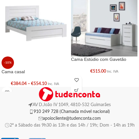
Cama Estúdio com Gavetão
-10%
Cama casal
€
515.00
Inc. IVA
€
384.04
–
€
554.10
Inc. IVA
AV D.João IV 1049, 4810-532 Guimarães
910 249 728 (Chamada móvel nacional)
apoiocliente@tudenconta.com
2ª a Sábado das 9h30 às 13h e das 14h / 19h; Dom - 14h as 19h