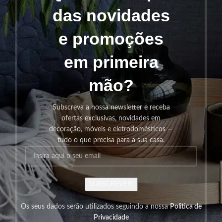
das novidades
e promoções
em primeira
mão?
Subscreva a nossa newsletter e receba
ofertas exclusivas, novidades em
decoração, móveis e eletrodomésticos —
tudo o que precisa para a sua casa.
SUBSCREVER!
Os seus dados serão utilizados seguindo a nossa
Politica de
Privacidade