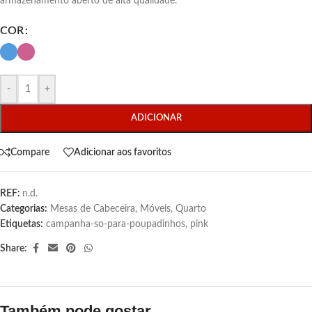
armazenamento aberto de alta qualidade.
COR
-
+
ADICIONAR
Compare
Adicionar aos favoritos
REF:
n.d.
Categorias:
Mesas de Cabeceira
,
Móveis
,
Quarto
Etiquetas:
campanha-so-para-poupadinhos
,
pink
Share:
Também pode gostar…