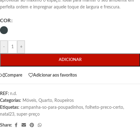
aproveitar ao máximo o espaço. Ideal para manter o seu ambiente em
perfeita ordem e impregnar aquele toque de largura e frescura.
COR
-
+
ADICIONAR
Compare
Adicionar aos favoritos
REF:
n.d.
Categorias:
Móveis
,
Quarto
,
Roupeiros
Etiquetas:
campanha-so-para-poupadinhos
,
folheto-preco-certo
,
natal23
,
super-preço
Share: