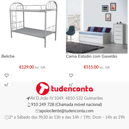
Beliche
Cama Estúdio com Gavetão
€
129.00
€
515.00
Inc. IVA
Inc. IVA
AV D.João IV 1049, 4810-532 Guimarães
910 249 728 (Chamada móvel nacional)
apoiocliente@tudenconta.com
2ª a Sábado das 9h30 às 13h e das 14h / 19h; Dom - 14h as 19h