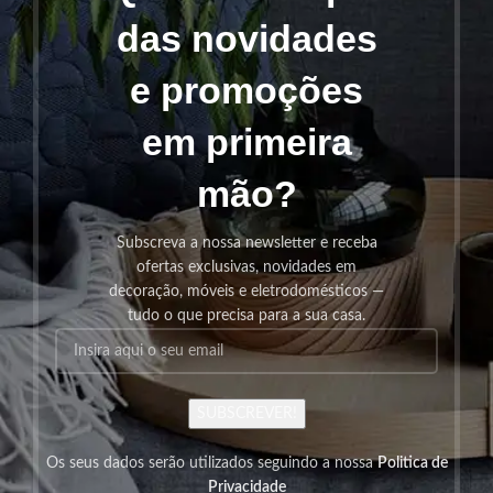
das novidades
e promoções
em primeira
mão?
Subscreva a nossa newsletter e receba
ofertas exclusivas, novidades em
decoração, móveis e eletrodomésticos —
tudo o que precisa para a sua casa.
SUBSCREVER!
Os seus dados serão utilizados seguindo a nossa
Politica de
Privacidade