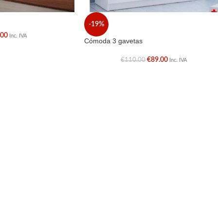
-19%
.00
Inc. IVA
Cómoda 3 gavetas
€
89.00
€
110.00
Inc. IVA