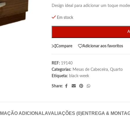
Design ideal para adicionar um toque mode
Em stock
A
Compare
Adicionar aos favoritos
REF:
19140
Categorias:
Mesas de Cabeceira
,
Quarto
Etiqueta:
black-week
Share:
RMAÇÃO ADICIONAL
AVALIAÇÕES (0)
ENTREGA & MONTA