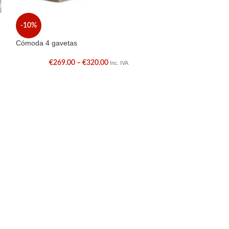
Mesa de Cabecei
-10%
€
110.0
Cómoda 4 gavetas
€
269.00
–
€
320.00
Inc. IVA