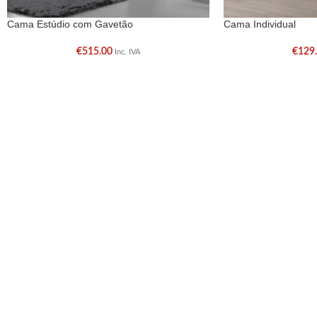
Cama Estúdio com Gavetão
Cama Individual
€
515.00
€
129
Inc. IVA