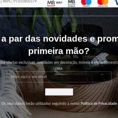
os.| NIPC: PT501800379
r a par das novidades e pr
primeira mão?
eba ofertas exclusivas, novidades em decoração, móveis e eletrodomésti
casa.
SUBSCREVER!
Os seus dados serão utilizados seguindo a nossa
Politica de Privacidade