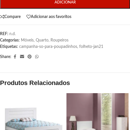
ADICIONAR
Compare
Adicionar aos favoritos
REF:
n.d.
Categorias:
Móveis
,
Quarto
,
Roupeiros
Etiquetas:
campanha-so-para-poupadinhos
,
folheto-jan21
Share:
Produtos Relacionados