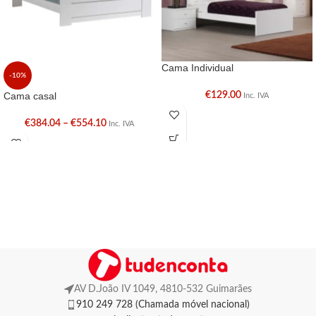
Cama Individual
-10%
Cama casal
€
129.00
Inc. IVA
€
384.04
–
€
554.10
Inc. IVA
AV D.João IV 1049, 4810-532 Guimarães
910 249 728 (Chamada móvel nacional)