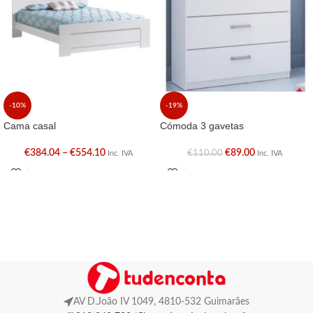
-10%
-19%
Cama casal
Cómoda 3 gavetas
€
384.04
–
€
554.10
€
89.00
€
110.00
Inc. IVA
Inc. IVA
AV D.João IV 1049, 4810-532 Guimarães