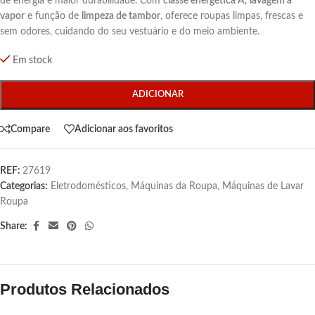
de energia e maior durabilidade. Com
classe energética A
,
lavagem a
vapor
e função de
limpeza de tambor
, oferece roupas limpas, frescas e
sem odores, cuidando do seu vestuário e do meio ambiente.
Em stock
ADICIONAR
Compare
Adicionar aos favoritos
REF:
27619
Categorias:
Eletrodomésticos
,
Máquinas da Roupa
,
Máquinas de Lavar
Roupa
Share:
Produtos Relacionados