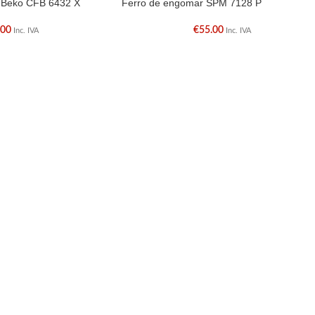
l Beko CFB 6432 X
Ferro de engomar SPM 7128 P
.00
€
55.00
Inc. IVA
Inc. IVA