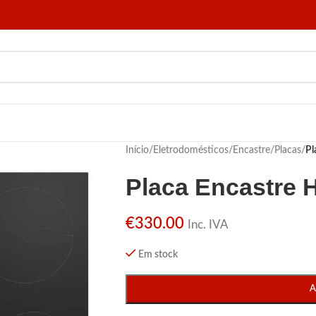
Início
/
Eletrodomésticos
/
Encastre
/
Placas
/
Pl
Placa Encastre 
€
330.00
Inc. IVA
Em stock
A