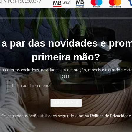
os.| NIPC: PT501800379
r a par das novidades e pr
primeira mão?
eba ofertas exclusivas, novidades em decoração, móveis e eletrodomésti
casa.
SUBSCREVER!
Os seus dados serão utilizados seguindo a nossa
Politica de Privacidade