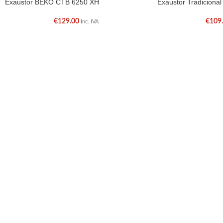
Exaustor BEKO CTB 6250 XH
Exaustor Tradiciona
€
129.00
€
109
Inc. IVA