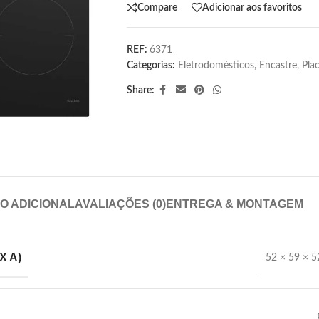
Compare
Adicionar aos favoritos
REF:
6371
Categorias:
Eletrodomésticos
,
Encastre
,
Pla
Share:
O ADICIONAL
AVALIAÇÕES (0)
ENTREGA & MONTAGEM
X A)
52 × 59 × 