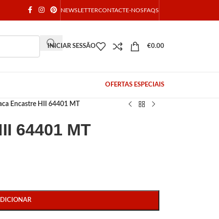
NEWSLETTER
CONTACTE-NOS
FAQS
INICIAR SESSÃO
€
0.00
OFERTAS ESPECIAIS
aca Encastre HII 64401 MT
HII 64401 MT
DICIONAR