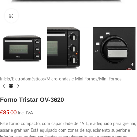
Click para aumentar
Início
/
Eletrodomésticos
/
Micro-ondas e Mini Fornos
/
Mini Fornos
Forno Tristar OV-3620
€
85.00
Inc. IVA
Este forno compacto, com capacidade de 19 L, é adequado para grelhar,
assar e gratinar. Está equipado com zonas de aquecimento superior e