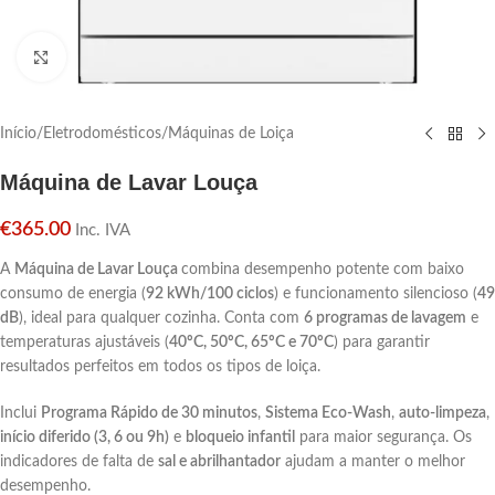
Click para aumentar
Início
/
Eletrodomésticos
/
Máquinas de Loiça
Máquina de Lavar Louça
€
365.00
Inc. IVA
A
Máquina de Lavar Louça
combina desempenho potente com baixo
consumo de energia (
92 kWh/100 ciclos
) e funcionamento silencioso (
49
dB
), ideal para qualquer cozinha. Conta com
6 programas de lavagem
e
temperaturas ajustáveis (
40ºC, 50ºC, 65ºC e 70ºC
) para garantir
resultados perfeitos em todos os tipos de loiça.
Inclui
Programa Rápido de 30 minutos
,
Sistema Eco-Wash
,
auto-limpeza
,
início diferido (3, 6 ou 9h)
e
bloqueio infantil
para maior segurança. Os
indicadores de falta de
sal e abrilhantador
ajudam a manter o melhor
desempenho.