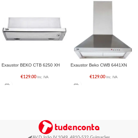
Exaustor BEKO CTB 6250 XH
Exaustor Beko CWB 6441XN
€
129.00
€
129.00
Inc. IVA
Inc. IVA
AV D.João IV 1049, 4810-532 Guimarães