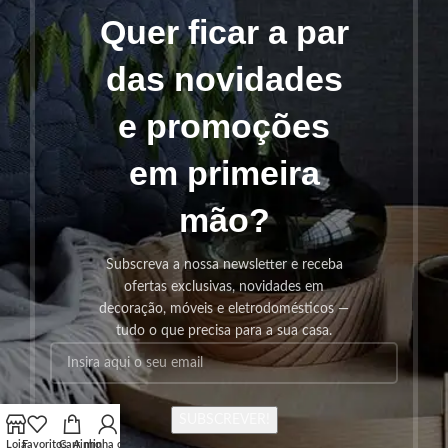
Quer ficar a par
das novidades
e promoções
em primeira
mão?
Subscreva a nossa newsletter e receba
ofertas exclusivas, novidades em
decoração, móveis e eletrodomésticos —
tudo o que precisa para a sua casa.
SUBSCREVER!
Loja
Favoritos
Carrinho
A minha conta