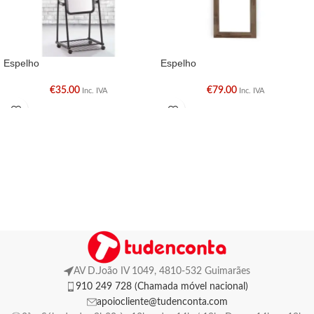
Espelho
Espelho
€
35.00
€
79.00
Inc. IVA
Inc. IVA
AV D.João IV 1049, 4810-532 Guimarães
910 249 728 (Chamada móvel nacional)
apoiocliente@tudenconta.com