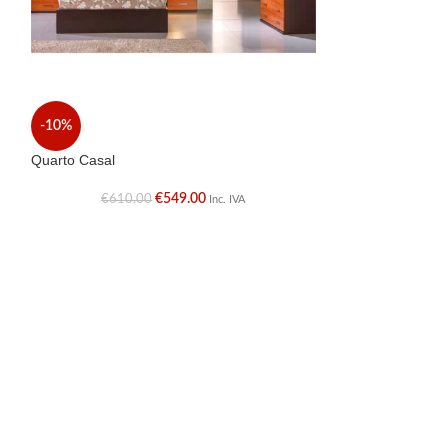
Quarto Casal
-10%
€
Quarto Casal
€
549.00
€
610.00
Inc. IVA