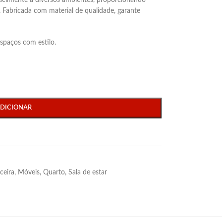
acilmente a diversos ambientes, proporcionando
 Fabricada com material de qualidade, garante
espaços com estilo.
DICIONAR
ceira
,
Móveis
,
Quarto
,
Sala de estar