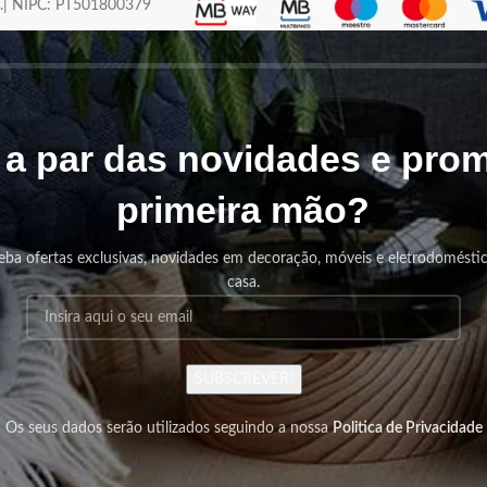
os.| NIPC: PT501800379
r a par das novidades e pr
primeira mão?
eba ofertas exclusivas, novidades em decoração, móveis e eletrodomésti
casa.
SUBSCREVER!
Os seus dados serão utilizados seguindo a nossa
Politica de Privacidade