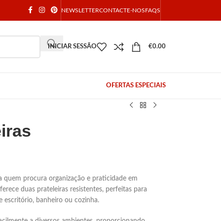
NEWSLETTER
CONTACTE-NOS
FAQS
INICIAR SESSÃO
€
0.00
OFERTAS ESPECIAIS
iras
ara quem procura organização e praticidade em
rece duas prateleiras resistentes, perfeitas para
de escritório, banheiro ou cozinha.