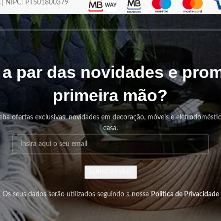
os.| NIPC: PT501800379
r a par das novidades e pr
primeira mão?
eba ofertas exclusivas, novidades em decoração, móveis e eletrodomésti
casa.
SUBSCREVER!
Os seus dados serão utilizados seguindo a nossa
Politica de Privacidade