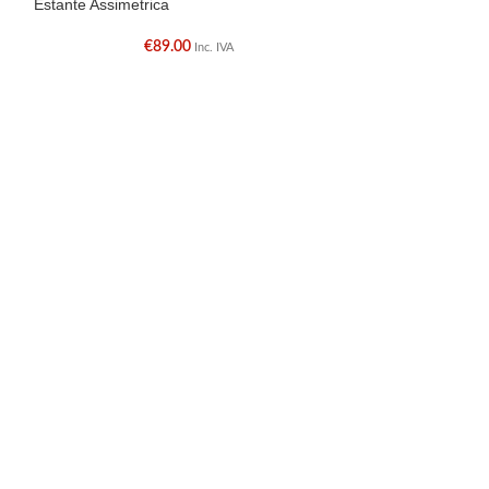
Estante Assimetrica
Estante Vidro
€
89.00
€
Inc. IVA