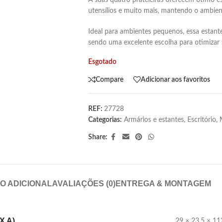
A suas quatro prateleiras oferecem ótimo esp
utensílios e muito mais, mantendo o ambien
Ideal para ambientes pequenos, essa estante 
sendo uma excelente escolha para otimizar 
Esgotado
Compare
Adicionar aos favoritos
REF:
27728
Categorias:
Armários e estantes
,
Escritório
,
Share:
O ADICIONAL
AVALIAÇÕES (0)
ENTREGA & MONTAGEM
X A)
29 × 23.5 × 1