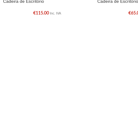
Cadeira de Escritório
Cadeira de Escritóri
€
115.00
€
65.
Inc. IVA