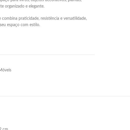
aço para livros, objetos decorativos, plantas,
te organizado e elegante.
combina praticidade, resistência e versatilidade,
seu espaço com estilo.
Móveis
12 cm