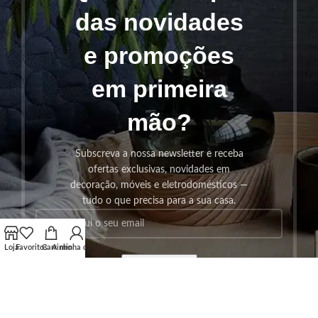
das novidades
e promoções
em primeira
mão?
Subscreva a nossa newsletter e receba
ofertas exclusivas, novidades em
decoração, móveis e eletrodomésticos —
tudo o que precisa para a sua casa.
Loja
Favoritos
Carrinho
A minha conta
SUBSCREVER!
Os seus dados serão utilizados seguindo a nossa
Politica de
Privacidade