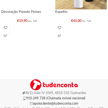
Decoração Parede Peixes
Espelho
€
19.90
€
45.00
Inc. IVA
Inc. IVA
AV D.João IV 1049, 4810-532 Guimarães
910 249 728 (Chamada móvel nacional)
apoiocliente@tudenconta.com