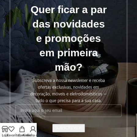
Quer ficar a par
das novidades
e promoções
em primeira
mão?
Subscreva a nossa newsletter e receba
ofertas exclusivas, novidades em
decoração, móveis e eletrodomésticos —
tudo o que precisa para a sua casa.
SUBSCREVER!
Loja
Favoritos
Carrinho
A minha conta