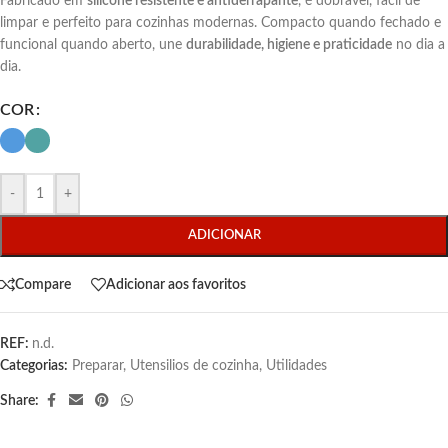
Fabricado em
silicone resistente e antiderrapante
, é dobrável, fácil de
limpar e perfeito para cozinhas modernas. Compacto quando fechado e
funcional quando aberto, une
durabilidade, higiene e praticidade
no dia a
dia.
COR
-
+
ADICIONAR
Compare
Adicionar aos favoritos
REF:
n.d.
Categorias:
Preparar
,
Utensilios de cozinha
,
Utilidades
Share: