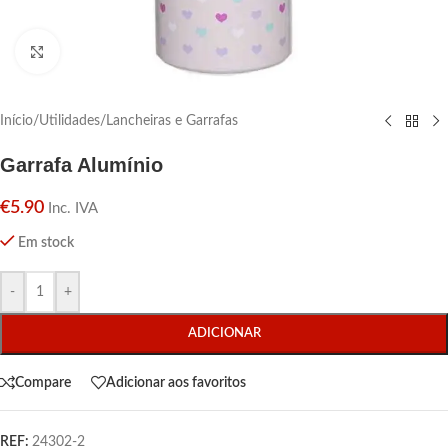
Click para aumentar
Início
/
Utilidades
/
Lancheiras e Garrafas
Garrafa Alumínio
€
5.90
Inc. IVA
Em stock
-
+
ADICIONAR
Compare
Adicionar aos favoritos
REF:
24302-2