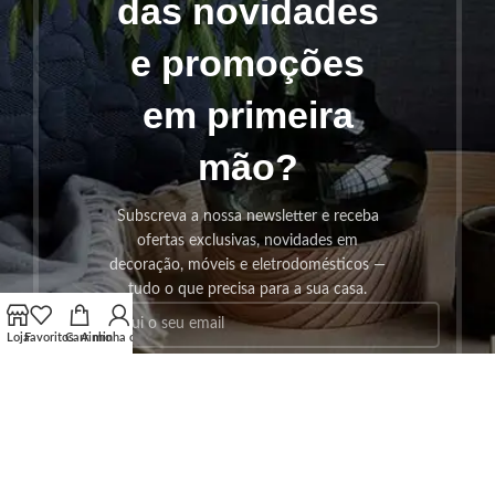
das novidades
e promoções
em primeira
mão?
Subscreva a nossa newsletter e receba
ofertas exclusivas, novidades em
decoração, móveis e eletrodomésticos —
tudo o que precisa para a sua casa.
Loja
Favoritos
Carrinho
A minha conta
SUBSCREVER!
Os seus dados serão utilizados seguindo a nossa
Politica de
Privacidade