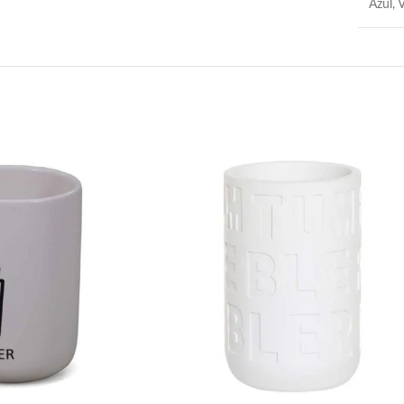
Azul
,
V