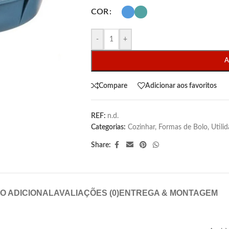
COR
-
+
A
Compare
Adicionar aos favoritos
REF:
n.d.
Categorias:
Cozinhar
,
Formas de Bolo
,
Utili
Share:
O ADICIONAL
AVALIAÇÕES (0)
ENTREGA & MONTAGEM