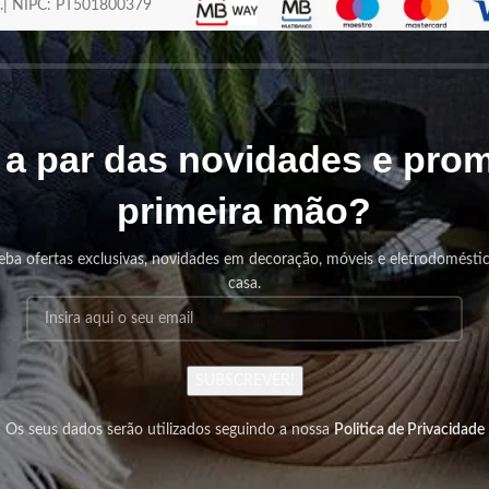
os.| NIPC: PT501800379
r a par das novidades e pr
primeira mão?
eba ofertas exclusivas, novidades em decoração, móveis e eletrodomésti
casa.
SUBSCREVER!
Os seus dados serão utilizados seguindo a nossa
Politica de Privacidade