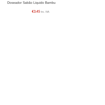
Doseador Sabão Liquido Bambu
Piaçaba Bambu
€
3.45
Inc. IVA