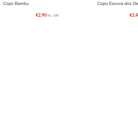
Copo Bambu
Copo Escova dos De
€
2.90
€
2.
Inc. IVA