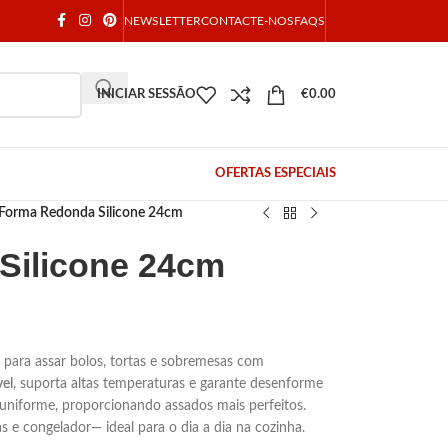
NEWSLETTER
CONTACTE-NOS
FAQS
INICIAR SESSÃO
€
0.00
OFERTAS ESPECIAIS
Forma Redonda Silicone 24cm
Silicone 24cm
a para assar bolos, tortas e sobremesas com
vel
, suporta altas temperaturas e garante desenforme
a uniforme, proporcionando assados mais perfeitos.
as e congelador— ideal para o dia a dia na cozinha.