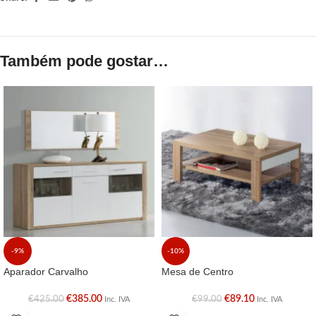
Também pode gostar…
-9%
-10%
Aparador Carvalho
Mesa de Centro
€
385.00
€
89.10
€
425.00
€
99.00
Inc. IVA
Inc. IVA