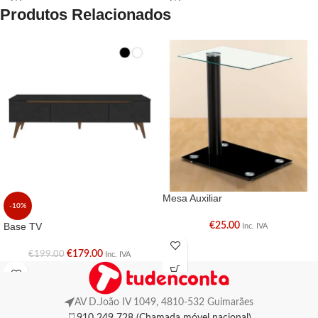
Produtos Relacionados
Mesa Auxiliar
-10%
Base TV
€
25.00
Inc. IVA
€
179.00
€
199.00
Inc. IVA
AV D.João IV 1049, 4810-532 Guimarães