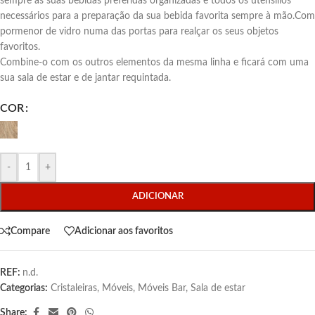
sempre as suas bebidas preferidas organizadas e todos os utensílios
necessários para a preparação da sua bebida favorita sempre à mão.Com
pormenor de vidro numa das portas para realçar os seus objetos
favoritos.
Combine-o com os outros elementos da mesma linha e ficará com uma
sua sala de estar e de jantar requintada.
COR
-
+
ADICIONAR
Compare
Adicionar aos favoritos
REF:
n.d.
Categorias:
Cristaleiras
,
Móveis
,
Móveis Bar
,
Sala de estar
Share: