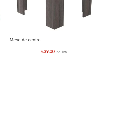
Mesa de centro
-20%
€
39.00
Inc. IVA
Mesa de centro
€
115.