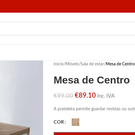
Início
/
Móveis
/
Sala de estar
/
Mesa de Centro
Mesa de Centro
€
89.10
€
99.00
Inc. IVA
A prateleira permite guardar revistas ou out
COR