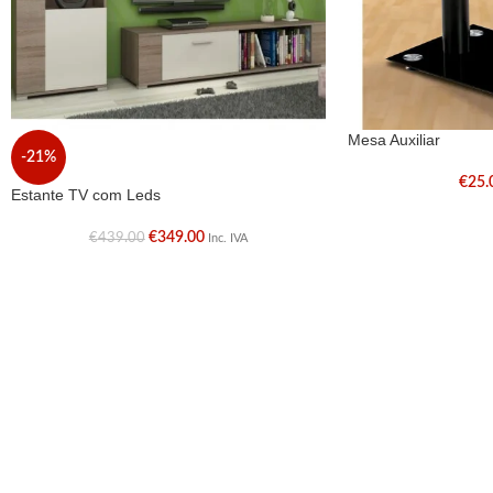
Mesa Auxiliar
-21%
€
25.
Estante TV com Leds
€
349.00
€
439.00
Inc. IVA