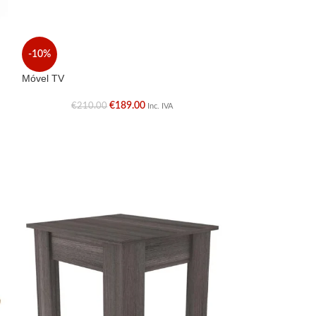
-10%
Móvel TV
€
189.00
€
210.00
Inc. IVA