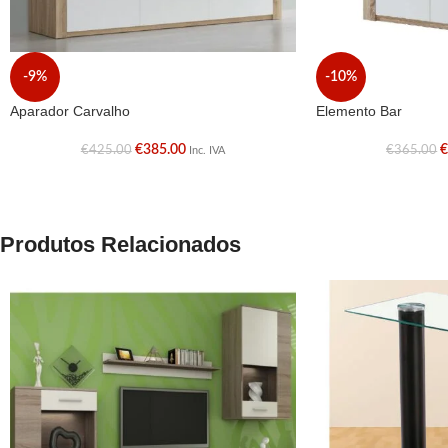
-9%
-10%
Aparador Carvalho
Elemento Bar
€
385.00
€
425.00
€
365.00
Inc. IVA
Produtos Relacionados