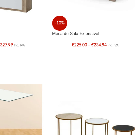
-10%
Mesa de Sala Extensível
€
327.99
€
225.00
–
€
234.94
Inc. IVA
Inc. IVA