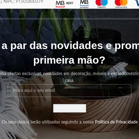
os.| NIPC: PT501800379
r a par das novidades e pr
primeira mão?
eba ofertas exclusivas, novidades em decoração, móveis e eletrodomésti
casa.
SUBSCREVER!
Os seus dados serão utilizados seguindo a nossa
Politica de Privacidade