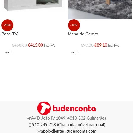
-10%
-10%
Base TV
Mesa de Centro
€
415.00
€
89.10
€
460.00
€
99.00
Inc. IVA
Inc. IVA
AV D.João IV 1049, 4810-532 Guimarães
910 249 728 (Chamada móvel nacional)
apoiocliente@tudenconta.com