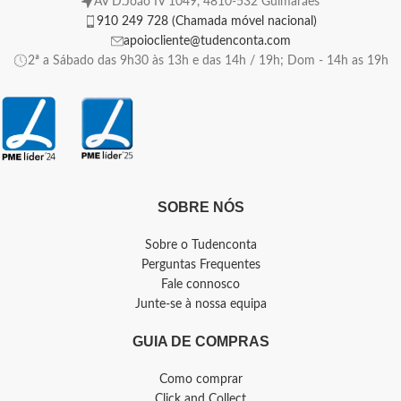
AV D.João IV 1049, 4810-532 Guimarães
910 249 728 (Chamada móvel nacional)
apoiocliente@tudenconta.com
2ª a Sábado das 9h30 às 13h e das 14h / 19h; Dom - 14h as 19h
SOBRE NÓS
Sobre o Tudenconta
Perguntas Frequentes
Fale connosco
Junte-se à nossa equipa
GUIA DE COMPRAS
Como comprar
Click and Collect