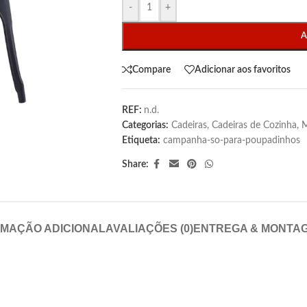
-
+
A
Compare
Adicionar aos favoritos
REF:
n.d.
Categorias:
Cadeiras
,
Cadeiras de Cozinha
,
M
Etiqueta:
campanha-so-para-poupadinhos
Share:
RMAÇÃO ADICIONAL
AVALIAÇÕES (0)
ENTREGA & MONTA