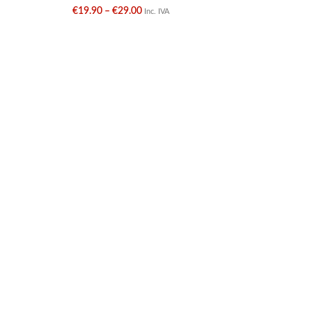
€
19.90
–
€
29.00
€
Inc. IVA