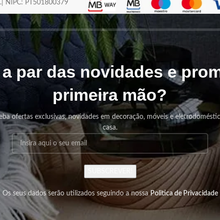
os.| NIPC: PT501800379
r a par das novidades e pr
primeira mão?
eba ofertas exclusivas, novidades em decoração, móveis e eletrodomésti
casa.
SUBSCREVER!
Os seus dados serão utilizados seguindo a nossa
Politica de Privacidade