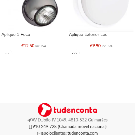
Aplique 1 Focu
Aplique Exterior Led
€
12.50
€
9.90
Inc. IVA
Inc. IVA
AV D.João IV 1049, 4810-532 Guimarães
910 249 728 (Chamada móvel nacional)
apoiocliente@tudenconta.com