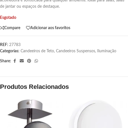
acolhedora e sofisticada para qualquer ambiente. Ideal para salas, salas
de jantar ou espaços de destaque.
Esgotado
Compare
Adicionar aos favoritos
REF:
27783
Categorias:
Candeeiros de Teto
,
Candeeiros Suspensos
,
Iluminação
Share:
Produtos Relacionados