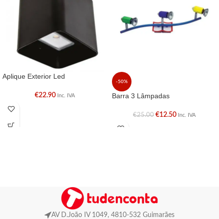
Aplique Exterior Led
-50%
€
22.90
Barra 3 Lâmpadas
Inc. IVA
€
12.50
€
25.00
Inc. IVA
AV D.João IV 1049, 4810-532 Guimarães