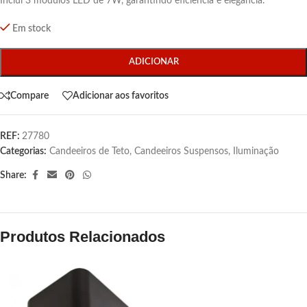
Inclui 3 módulos LED de 7W, garantindo eficiência e elegância.
Em stock
ADICIONAR
Compare
Adicionar aos favoritos
REF:
27780
Categorias:
Candeeiros de Teto
,
Candeeiros Suspensos
,
Iluminação
Share:
Produtos Relacionados